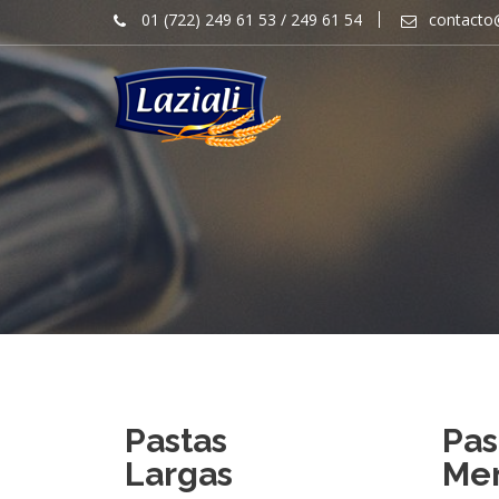
01 (722) 249 61 53 / 249 61 54
contacto@
Pastas
Pas
Largas
Me